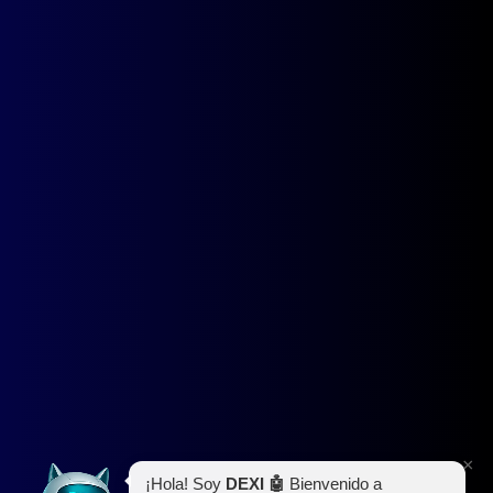
×
¡Hola! Soy
DEXI 🤖
Bienvenido a