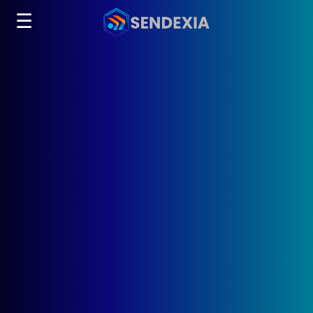
☰
Transformamos tu
Presencia Digital
SENDEXIA: Creatividad, Estrategia y Resultados
Somos una agencia digital integral que impulsa negocios y
marcas con soluciones a medida: diseño y personalización web,
optimización SEO, gestión de redes sociales, campañas
publicitarias, landing pages y piezas gráficas. En SENDEXIA
convertimos tus ideas en experiencias digitales que generan
impacto real.